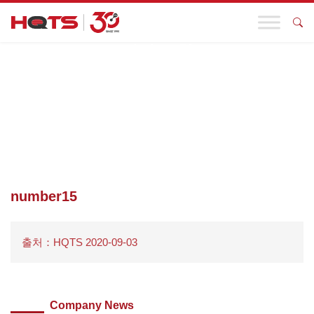
기업 동향
첫 페이지
>
바오공 품질관리 – 한스만 그룹의 HQTS 자회사로서의
명예 브랜드
>
NUMBER15
number15
출처：HQTS 2020-09-03
Company News