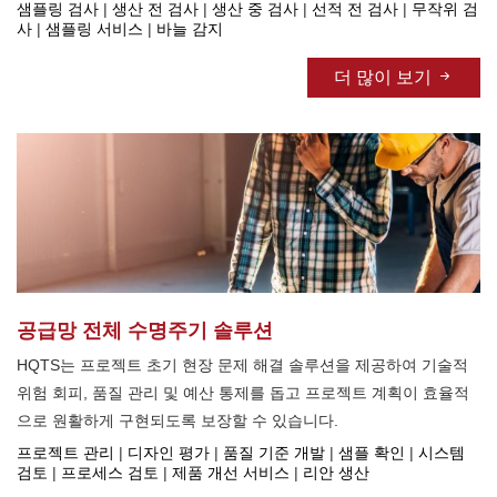
샘플링 검사
|
생산 전 검사
|
생산 중 검사
|
선적 전 검사
|
무작위 검
사
|
샘플링 서비스
|
바늘 감지
더 많이 보기
공급망 전체 수명주기 솔루션
HQTS는 프로젝트 초기 현장 문제 해결 솔루션을 제공하여 기술적
위험 회피, 품질 관리 및 예산 통제를 돕고 프로젝트 계획이 효율적
으로 원활하게 구현되도록 보장할 수 있습니다.
프로젝트 관리
|
디자인 평가
|
품질 기준 개발
|
샘플 확인
|
시스템
검토
|
프로세스 검토
|
제품 개선 서비스
|
리안 생산