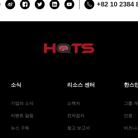
+82 10 2384 
소식
리소스 센터
한스만
기업의 소식
소책자
그룹 
이벤트 알림
전자잡지
인증
뉴스 구독
참고 보고서
비즈니