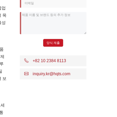
급업
행 목
육성
식품
 제
+82 10 2384 8113
솔루
질
inquiry.kr@hqts.com
경 보
로세
 통