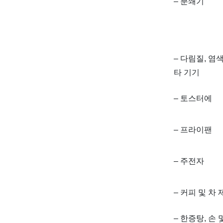
– 분쇄기
– 다림질, 염
타 기기
– 토스터에
– 프라이팬
– 주전자
– 커피 및 차
– 한증탕, 손