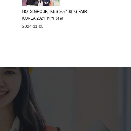
HQTS GROUP, ‘KES 2024’와 ‘G-FAIR
KOREA 2024’ 참가 성료
2024-11-05