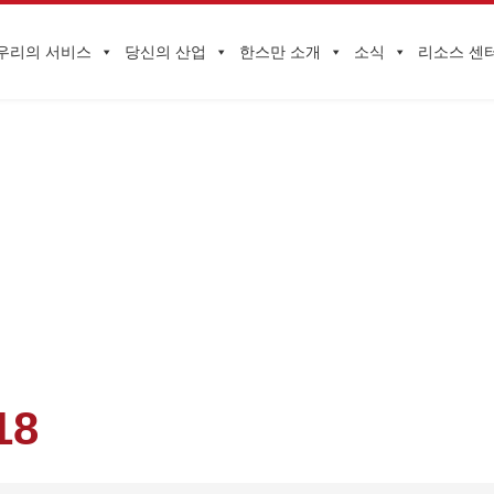
우리의 서비스
당신의 산업
한스만 소개
소식
리소스 센
기업 동향
보더 수출 온라인 지도회가 성공적으로 끝났습니다!기업의 원가절감과 효
18