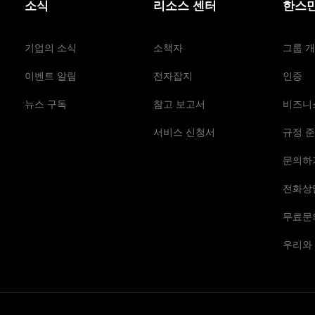
소식
리소스 센터
한스만
기업의 소식
소책자
그룹 
이벤트 알림
전자잡지
인증
뉴스 구독
참고 보고서
비즈니
서비스 신청서
규정 준
문의하
전화상
무료문
우리와