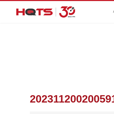
첫 페이지
>
기업 동향
>
HQTS 어린이 가구 크로스
2023112002005918
20231120020059