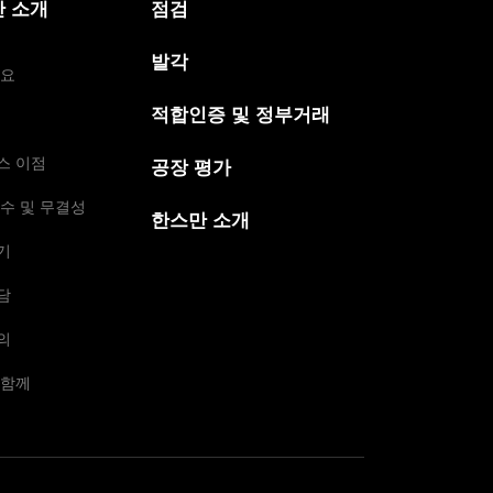
 소개
점검
발각
개요
적합인증 및 정부거래
스 이점
공장 평가
수 및 무결성
한스만 소개
기
담
의
 함께