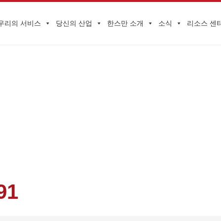
우리의 서비스
당신의 산업
한스만 소개
소식
리소스 센
기업 동향
글로벌 마케팅 및 영업 HUNDREDS CLOUD 컨퍼런스가 성공적으로 개최
91