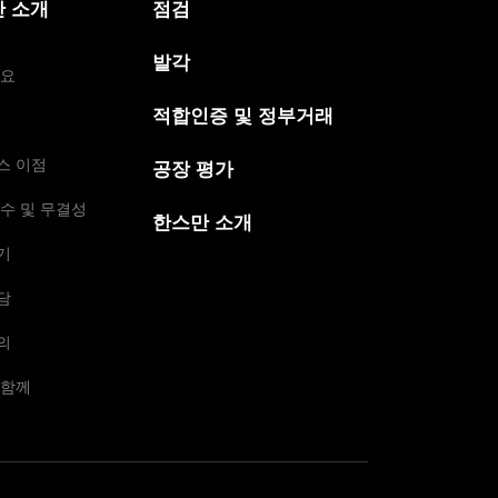
 소개
점검
발각
개요
적합인증 및 정부거래
스 이점
공장 평가
수 및 무결성
한스만 소개
기
담
의
 함께