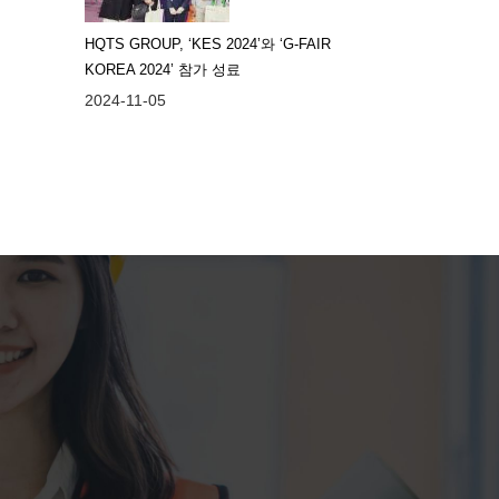
HQTS GROUP, ‘KES 2024’와 ‘G-FAIR
KOREA 2024’ 참가 성료
2024-11-05