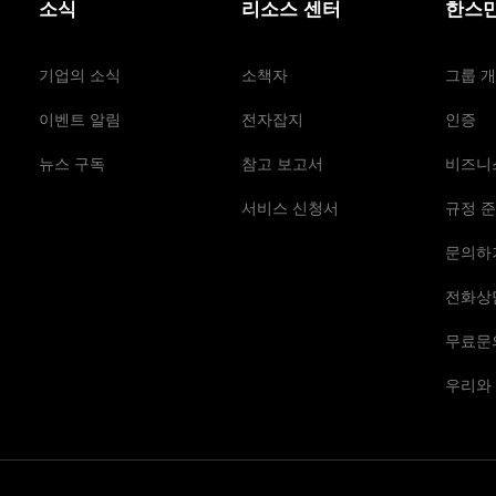
소식
리소스 센터
한스만
기업의 소식
소책자
그룹 
이벤트 알림
전자잡지
인증
뉴스 구독
참고 보고서
비즈니
서비스 신청서
규정 준
문의하
전화상
무료문
우리와