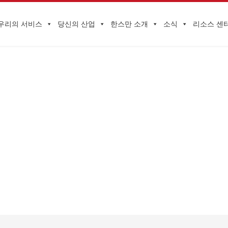
우리의 서비스
당신의 산업
한스만 소개
소식
리소스 센
기업 동향
향
>
HQTS 설세관 포스터 모음 | 올 설날에는 머리끈 걱정하지 말고 복 