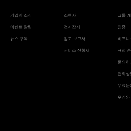
기업의 소식
소책자
그룹 
이벤트 알림
전자잡지
인증
뉴스 구독
참고 보고서
비즈니
서비스 신청서
규정 준
문의하
전화상
무료문
우리와