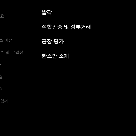
발각
개요
적합인증 및 정부거래
스 이점
공장 평가
수 및 무결성
한스만 소개
기
담
의
 함께