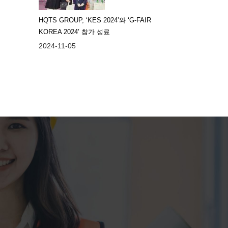
HQTS GROUP, ‘KES 2024’와 ‘G-FAIR
KOREA 2024’ 참가 성료
2024-11-05