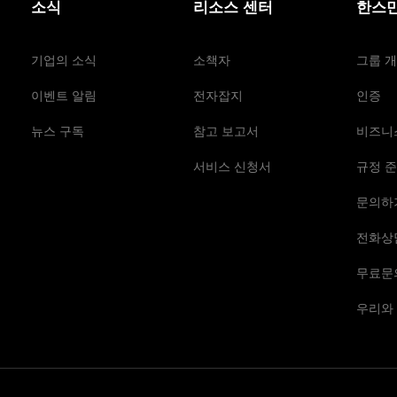
소식
리소스 센터
한스만
기업의 소식
소책자
그룹 
이벤트 알림
전자잡지
인증
뉴스 구독
참고 보고서
비즈니
서비스 신청서
규정 준
문의하
전화상
무료문
우리와