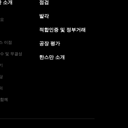
 소개
점검
발각
개요
적합인증 및 정부거래
스 이점
공장 평가
수 및 무결성
한스만 소개
기
담
의
 함께