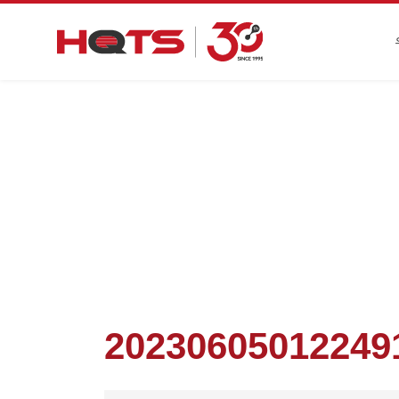
첫 페이지
>
기업 동향
>
HQTS 명예상품 브랜드 – 
2023060501224911
20230605012249