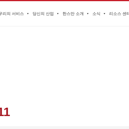
우리의 서비스
당신의 산업
한스만 소개
소식
리소스 센
기업 동향
푸유회(FUYUHUI)가 제5회 중국, 푸젠, 대만 휴양수산포럼에 초청받아 
11