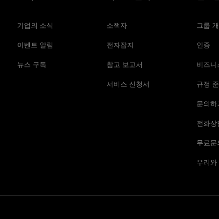
기업의 소식
소책자
그룹 
이벤트 알림
전자잡지
인증
뉴스 구독
참고 보고서
비즈니
서비스 신청서
규정 준
문의하
전화상
무료문
우리와