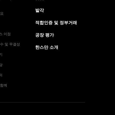
발각
개요
적합인증 및 정부거래
스 이점
공장 평가
수 및 무결성
한스만 소개
기
담
의
 함께