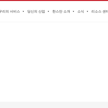
우리의 서비스
당신의 산업
한스만 소개
소식
리소스 센
기업 동향
NEW HQTS | 빨간 봉투 표지도 오래된 것에 작별을 고하고 새로운 것을