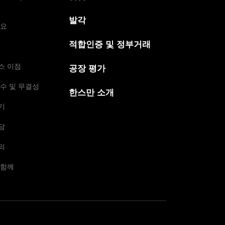
발각
개요
적합인증 및 정부거래
스 이점
공장 평가
수 및 무결성
한스만 소개
기
담
의
 함께