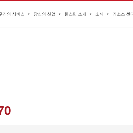
우리의 서비스
당신의 산업
한스만 소개
소식
리소스 센
기업 동향
MINGLING 발전소의 220KV 장비 개조를 위한 원스톱 제조 감독 서비스
70