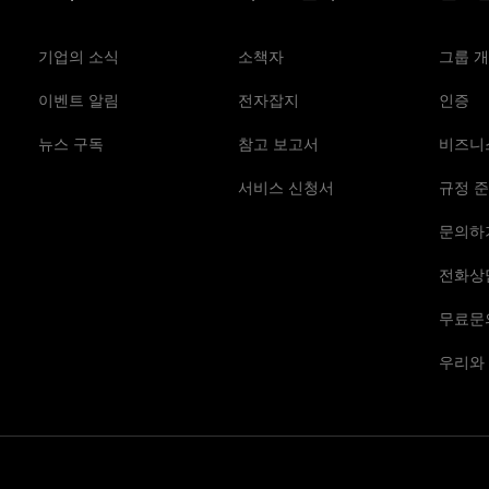
기업의 소식
소책자
그룹 
이벤트 알림
전자잡지
인증
뉴스 구독
참고 보고서
비즈니
서비스 신청서
규정 준
문의하
전화상
무료문
우리와