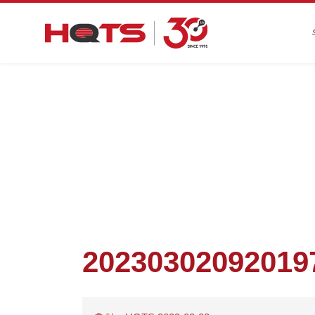
첫 페이지
>
기업 동향
>
HQTS는 
20230302092019