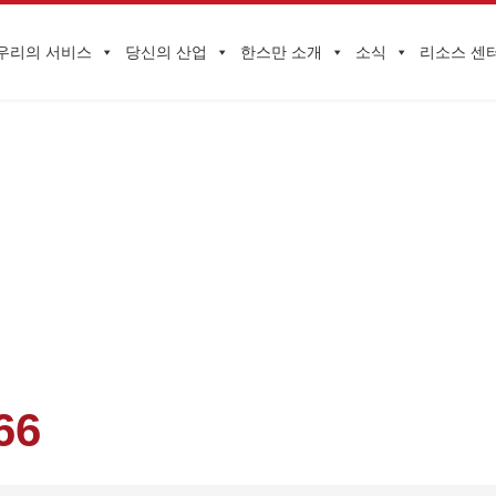
우리의 서비스
당신의 산업
한스만 소개
소식
리소스 센
기업 동향
 시장에 진입할 수 있도록 홍콩 추계 전자박람회에 전문적이고 권위 있는 
66