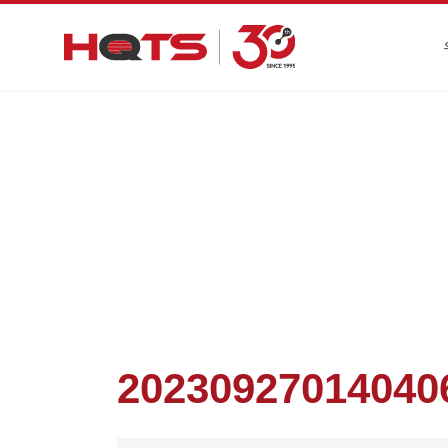
첫 페이지
>
기업 동향
>
HQTS는 기업이 성공적으로
2023092701404066
20230927014040