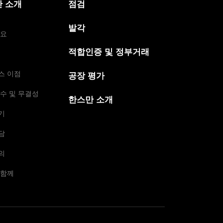
 소개
점검
발각
개요
적합인증 및 정부거래
스 이점
공장 평가
수 및 무결성
한스만 소개
기
담
의
 함께