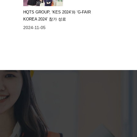
HQTS GROUP, ‘KES 2024’와 ‘G-FAIR
KOREA 2024’ 참가 성료
2024-11-05