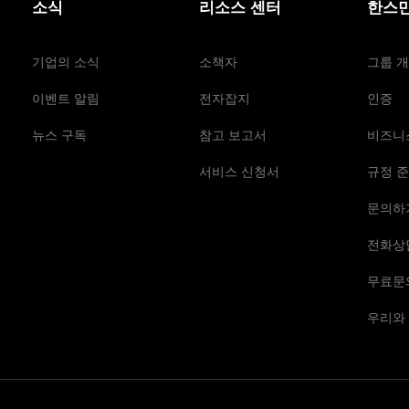
소식
리소스 센터
한스만
기업의 소식
소책자
그룹 
이벤트 알림
전자잡지
인증
뉴스 구독
참고 보고서
비즈니
서비스 신청서
규정 준
문의하
전화상
무료문
우리와