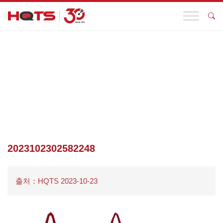
기업 동향
첫 페이지
>
기업 동향
>
HQTS는 당신을 상하이 박람회의 멋진 일
정에 초청하여 현장에서 카드를 찍고 물건을 수령할 수 있도록 합니
다
>
2023102302582248
2023102302582248
출처：HQTS 2023-10-23