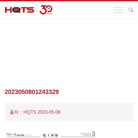
기업 동향
첫 페이지
>
기업 동향
>
HQTS는 농약 산업의 지속 가능한 발전을
지원하고, 중국 농약 산업 책임 관리 회의에 참석하고 ESG 연설을
했습니다.
>
2023050801243329
2023050801243329
출처：HQTS 2023-05-08