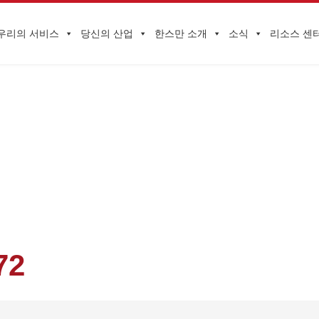
우리의 서비스
당신의 산업
한스만 소개
소식
리소스 센
기업 동향
업의 수출 규제준수 및 안전을 지원, TEMU 유아복 수출통제 공유세션 
72