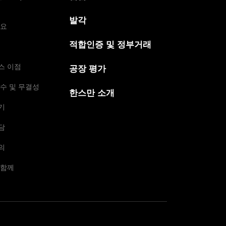
발각
개요
적합인증 및 정부거래
스 이점
공장 평가
수 및 무결성
한스만 소개
기
담
의
 함께