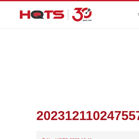
첫 페이지
>
기업 동향
>
HQTS는 기
20231211024755