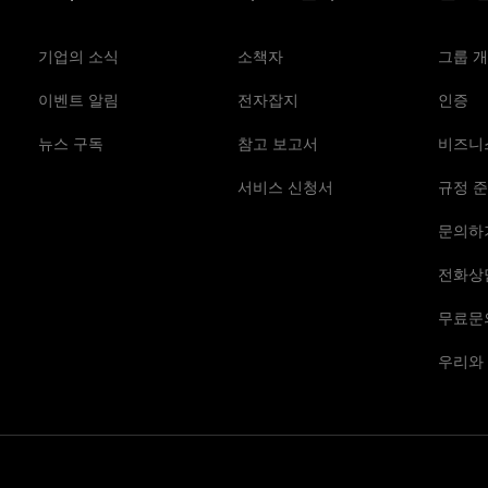
기업의 소식
소책자
그룹 
이벤트 알림
전자잡지
인증
뉴스 구독
참고 보고서
비즈니
서비스 신청서
규정 준
문의하
전화상
무료문
우리와