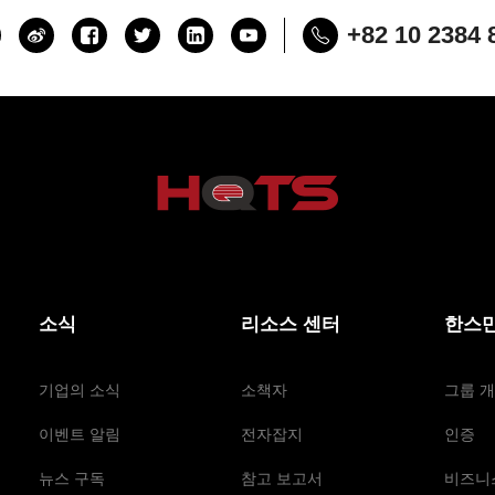
+82 10 2384 
소식
리소스 센터
한스만
기업의 소식
소책자
그룹 
이벤트 알림
전자잡지
인증
뉴스 구독
참고 보고서
비즈니