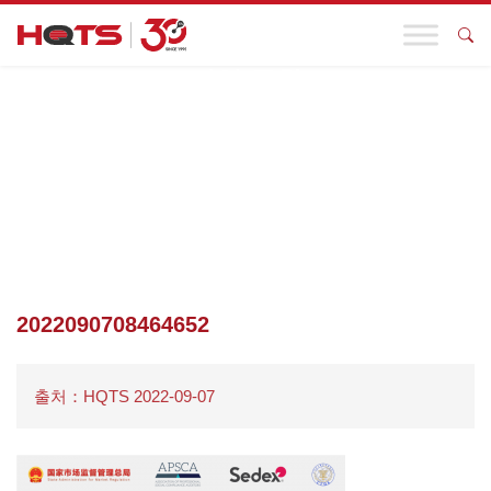
기업 동향
첫 페이지
>
기업 동향
>
유엔글로벌콤팩트는 기업의 지속가능한 발
전에 초점을 맞춰 ‘중국 전략’을 발표했습니다.
>
2022090708464652
2022090708464652
출처：HQTS 2022-09-07