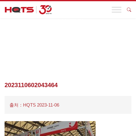
기업 동향
첫 페이지
>
기업 동향
>
신뢰 연결, 아름다움 공유 HQTS 10월 참가
회고 및 국제 참가 예고가 왔다!
>
2023110602043464
2023110602043464
출처：HQTS 2023-11-06