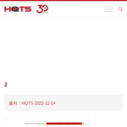
기업 동향
첫 페이지
>
기업 동향
>
10월 유럽과 미국의 리콜 사례를 주요 26개
항목으로 검토! 어린이 장난감, 자동차 및 기타 산업에 주의를 기울
이십시오!
>
2
2
출처：HQTS 2022-11-14