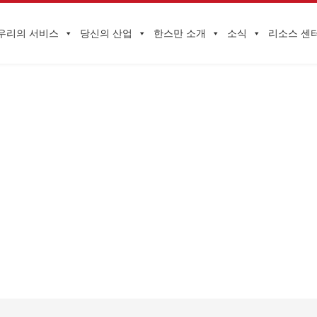
우리의 서비스
당신의 산업
한스만 소개
소식
리소스 센
기업 동향
과 미국의 리콜 사례를 주요 14개 항목으로 정리! 장난감, 가구, 자동차 