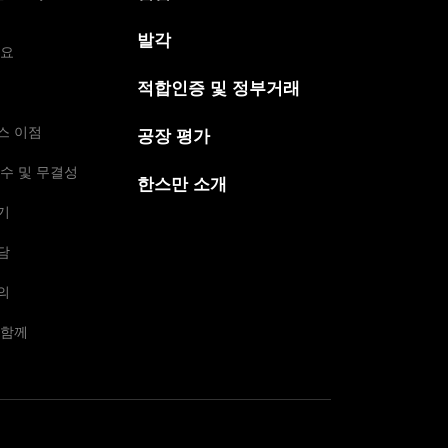
발각
개요
적합인증 및 정부거래
스 이점
공장 평가
수 및 무결성
한스만 소개
기
담
의
 함께