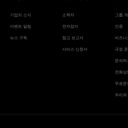
기업의 소식
소책자
그룹 
이벤트 알림
전자잡지
인증
뉴스 구독
참고 보고서
비즈니
서비스 신청서
규정 준
문의하
전화상
무료문
우리와