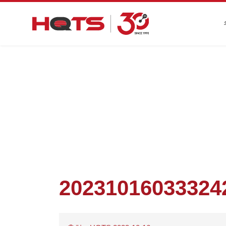
첫 페이지
>
기업 동향
>
유럽과 미국의 9월
20231016033324