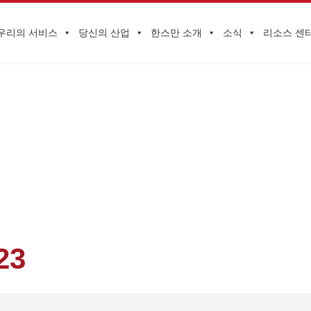
우리의 서비스
당신의 산업
한스만 소개
소식
리소스 센
기업 동향
 리콜 사례를 주요 22개 항목으로 정리! 화장품, 자동차, 장난감 및 기타
23