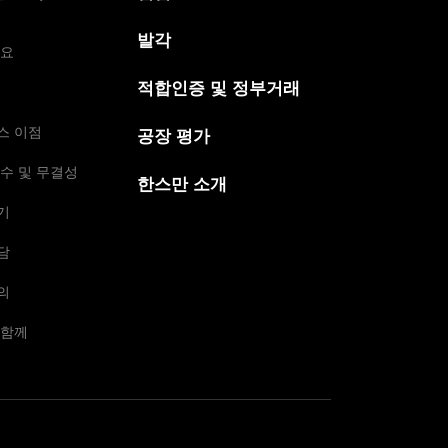
발각
개요
적합인증 및 정부거래
스 이점
공장 평가
수 및 무결성
한스만 소개
기
담
의
 함께