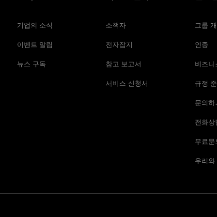
기업의 소식
소책자
그룹 
이벤트 알림
전자잡지
인증
뉴스 구독
참고 보고서
비즈니
서비스 신청서
규정 준
문의하
전화상
무료문
우리와