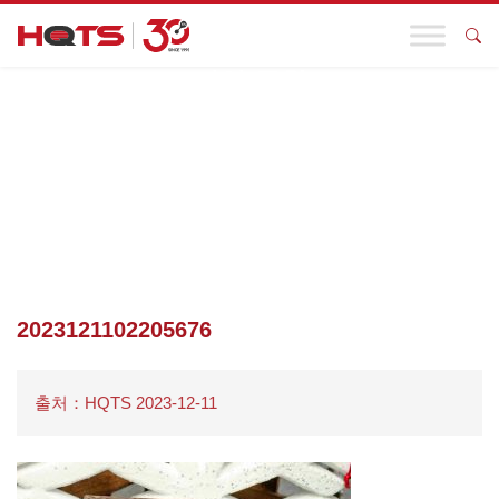
기업 동향
첫 페이지
>
기업 동향
>
앞길이 멀다 · 감사동행!HQTS 연말 블라인
드 박스 선물 일람, 깜짝 복지 이벤트가 포함되어 있습니다!
>
2023121102205676
2023121102205676
출처：HQTS 2023-12-11