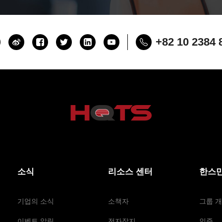
+82 10 2384 
소식
리소스 센터
한스만
기업의 소식
소책자
그룹 
이벤트 알림
전자잡지
인증