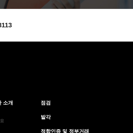
8113
 소개
점검
발각
개요
적합인증 및 정부거래