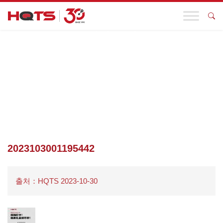
기업 동향
첫 페이지
>
기업 동향
>
현장 카드!정교하고 아름다운 선물은 끊임
없이 받는다!HQTS는 제6회 박람회에 당신을 초청합니다. 부스 번
호: 8.2A1-02 기업의 고품질 발전의 길
>
2023103001195442
2023103001195442
출처：HQTS 2023-10-30