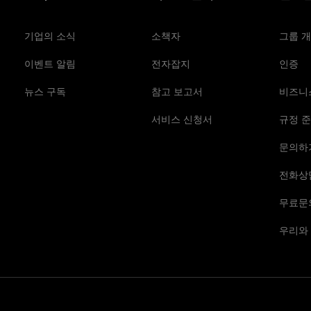
기업의 소식
소책자
그룹 
이벤트 알림
전자잡지
인증
뉴스 구독
참고 보고서
비즈니
서비스 신청서
규정 준
문의하
전화상
무료문
우리와