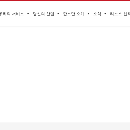
우리의 서비스
당신의 산업
한스만 소개
소식
리소스 센
기업 동향
>
새해의 첫 데이트 | HQTS 한스만의 일곱 가지 한정 스토리, 더 나은 