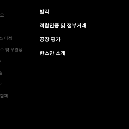
발각
개요
적합인증 및 정부거래
스 이점
공장 평가
수 및 무결성
한스만 소개
기
담
의
 함께