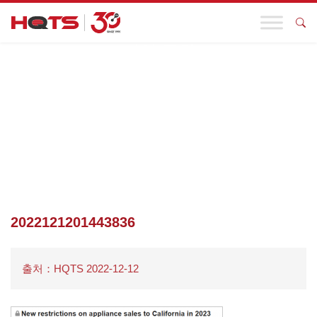
기업 동향
첫 페이지
>
기업 동향
>
아마존에서 발매! 2023년 2월 6일부터 캘
리포니아 가전제품에 대한 CEC TITLE 20 에너지 효율 인증 의무화
발표, HQTS는 관련 기업의 원활한 해외 진출을 돕습니다.
>
2022121201443836
2022121201443836
출처：HQTS 2022-12-12