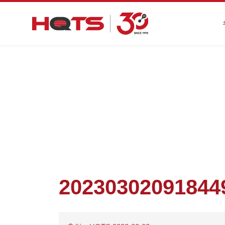
첫 페이지
>
기업 동향
>
무거운! HQ
20230302091844