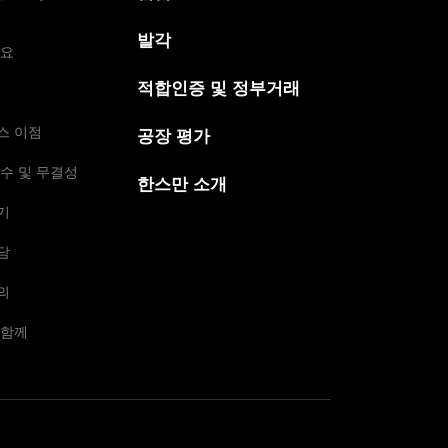
발각
개요
적합인증 및 정부거래
스 이점
공장 평가
수 및 무결성
한스만 소개
기
담
의
 함께