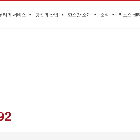
우리의 서비스
당신의 산업
한스만 소개
소식
리소스 센
기업 동향
TS, 우간다 PVOC 인증 서비스 대행업체 입찰 수주 (HQTS는 우간다 PVO
92