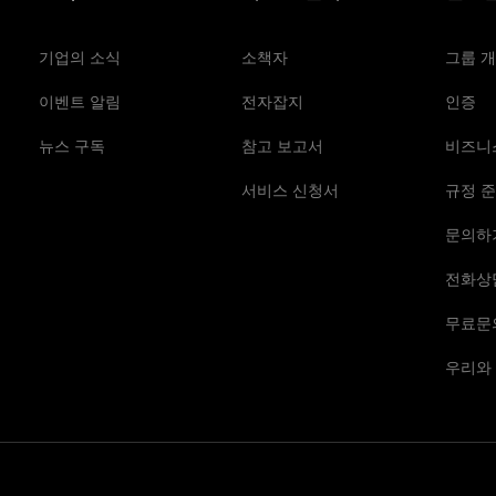
기업의 소식
소책자
그룹 
이벤트 알림
전자잡지
인증
뉴스 구독
참고 보고서
비즈니
서비스 신청서
규정 준
문의하
전화상
무료문
우리와