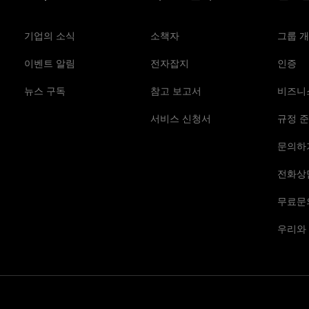
기업의 소식
소책자
그룹 
이벤트 알림
전자잡지
인증
뉴스 구독
참고 보고서
비즈니
서비스 신청서
규정 준
문의하
전화상
무료문
우리와