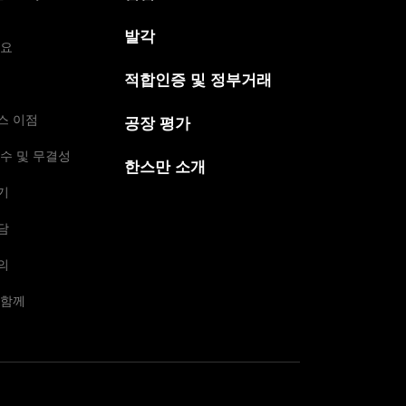
발각
개요
적합인증 및 정부거래
스 이점
공장 평가
수 및 무결성
한스만 소개
기
담
의
 함께