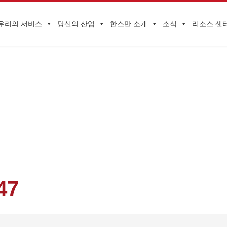
우리의 서비스
당신의 산업
한스만 소개
소식
리소스 센
기업 동향
업 동향
>
무거운! HQTS GROUP, 우간다 정부와 5년 계약 체결
>
20240
47