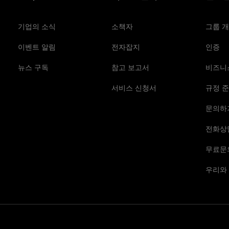
기업의 소식
소책자
그룹 
이벤트 알림
전자잡지
인증
뉴스 구독
참고 보고서
비즈니
서비스 신청서
규정 준
문의하
전화상
무료문
우리와