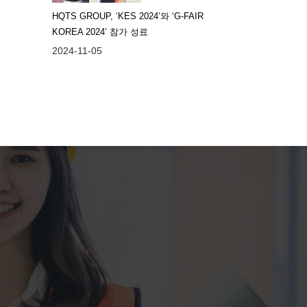
HQTS GROUP, ‘KES 2024’와 ‘G-FAIR
KOREA 2024’ 참가 성료
2024-11-05