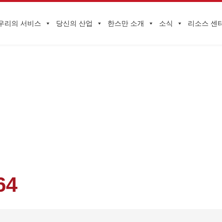
우리의 서비스
당신의 산업
한스만 소개
소식
리소스 센
기업 동향
 준수 목표 달성 조력!HQTS 베트남 수출 유럽과 미국 시장 안전 법규 
64