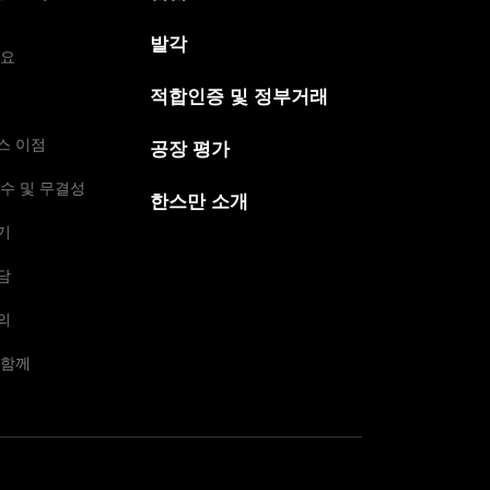
발각
개요
적합인증 및 정부거래
스 이점
공장 평가
수 및 무결성
한스만 소개
기
담
의
 함께