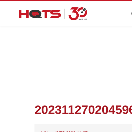
첫 페이지
>
기업 동향
>
방직 신발 제품 규정
20231127020459