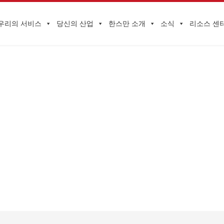
우리의 서비스
당신의 산업
한스만 소개
소식
리소스 센
기업 동향
 관리를 돕기 위해 HQTS 중국 조달 품질 및 비용 위험 관리 경로 세미