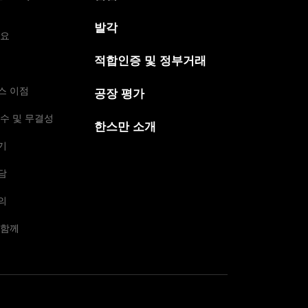
발각
개요
적합인증 및 정부거래
스 이점
공장 평가
수 및 무결성
한스만 소개
기
담
의
 함께