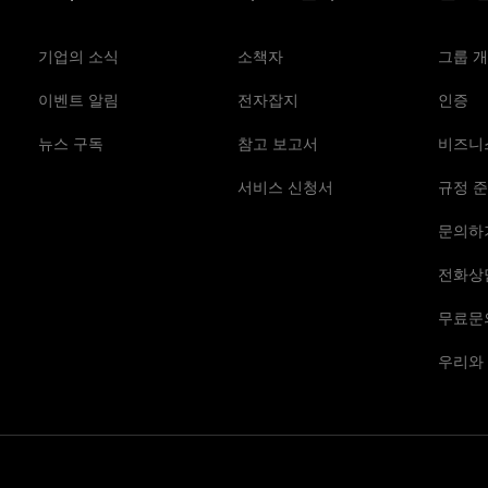
기업의 소식
소책자
그룹 
이벤트 알림
전자잡지
인증
뉴스 구독
참고 보고서
비즈니
서비스 신청서
규정 준
문의하
전화상
무료문
우리와