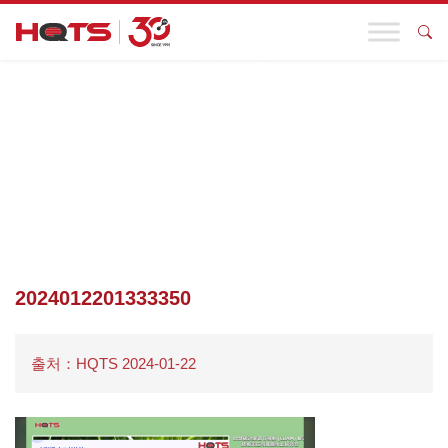
기업 동향
첫 페이지
>
기업 동향
>
기업의 효율적인 글로벌 진출을 돕기 위해
HQTS가 활동합니다! EU 탄소경계 규제 메커니즘 해석 및 대응 세
미나가 성공적으로 마무리되었습니다.
>
2024012201333350
2024012201333350
출처：HQTS 2024-01-22