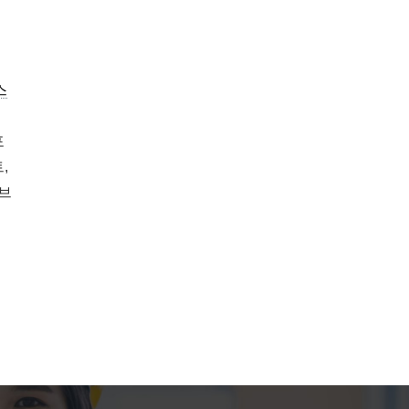
스
포
,
바브