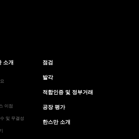
 소개
점검
발각
개요
적합인증 및 정부거래
스 이점
공장 평가
수 및 무결성
한스만 소개
기