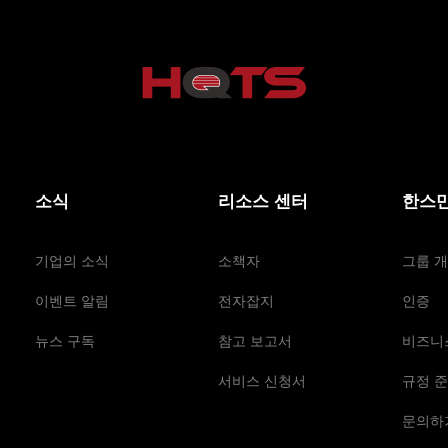
소식
리소스 센터
한스만
기업의 소식
소책자
그룹 
이벤트 알림
전자잡지
인증
뉴스 구독
참고 보고서
비즈니
서비스 신청서
규정 준
문의하