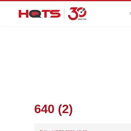
첫 페이지
>
기업 동향
>
최신 E
640 (2)