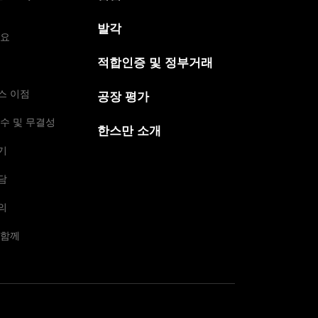
발각
개요
적합인증 및 정부거래
스 이점
공장 평가
수 및 무결성
한스만 소개
기
담
의
 함께