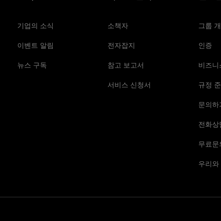
기업의 소식
소책자
그룹 
이벤트 알림
전자잡지
인증
뉴스 구독
참고 보고서
비즈니
서비스 신청서
규정 준
문의하
전화상
무료문
우리와