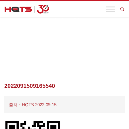
기업 동향
첫 페이지
>
활동 알림
>
9월 14일丨온라인 전자상거래는 어떻게 규
정 준수를 보장할 수 있나요? 권위 있는 EU 전문가 및 ALIEXPRESS
운영 전문가의 온라인 안내
>
2022091509165540
2022091509165540
출처：HQTS 2022-09-15