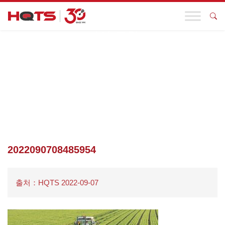
기업 동향
첫 페이지
>
활동 알림
>
HQTS에서 파키스탄 농약수출등록 및 통관
인증에 관한 세미나를 개최합니다.무료상담, 서둘러서 사전예약하
세요!
>
2022090708485954
2022090708485954
출처：HQTS 2022-09-07