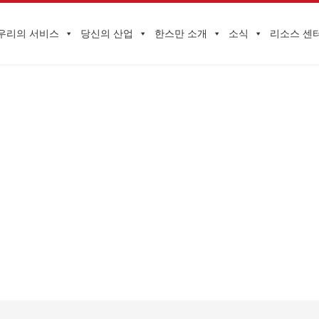
우리의 서비스
당신의 산업
한스만 소개
소식
리소스 센
기업 동향
한 시장 진출을 돕기 위해 아마존과 손잡고 중동 시장 전자제품 통관 인