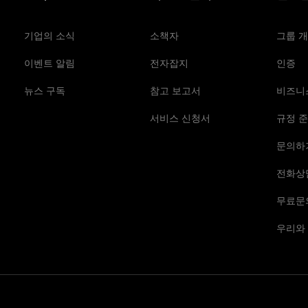
기업의 소식
소책자
그룹 
이벤트 알림
전자잡지
인증
뉴스 구독
참고 보고서
비즈니
서비스 신청서
규정 준
문의하
전화상
무료문
우리와