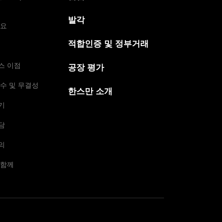
발각
개요
적합인증 및 정부거래
스 이점
공장 평가
수 및 무결성
한스만 소개
기
담
의
 함께