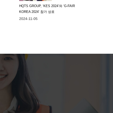
HQTS GROUP, ‘KES 2024’와 ‘G-FAIR
KOREA 2024’ 참가 성료
2024-11-05