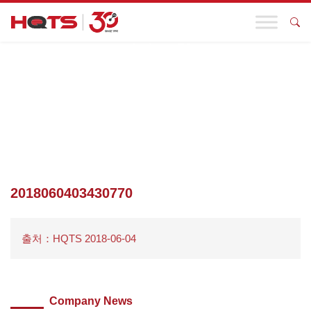
기업 동향
첫 페이지
>
귀하의 업종
>
장난감 및 유아용품(0)
>
공장 평가
>
2018060403430770
2018060403430770
출처：HQTS 2018-06-04
Company News