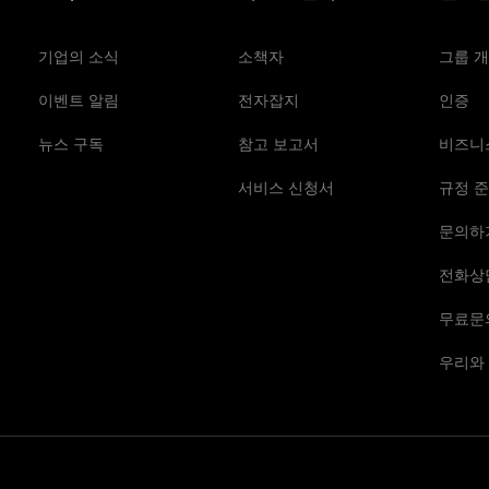
기업의 소식
소책자
그룹 
이벤트 알림
전자잡지
인증
뉴스 구독
참고 보고서
비즈니
서비스 신청서
규정 준
문의하
전화상
무료문
우리와