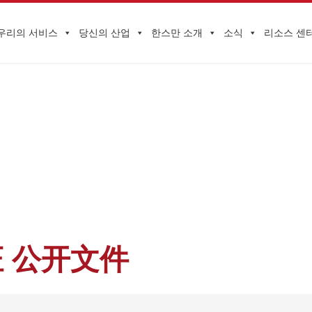
우리의 서비스
당신의 산업
한스만 소개
소식
리소스 센
기업 동향
 페이지
>
감사 및 인증
>
품질경영시스템 인증
>
质量管理体系认证 公开
 公开文件