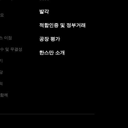
발각
개요
적합인증 및 정부거래
스 이점
공장 평가
수 및 무결성
한스만 소개
기
담
의
 함께