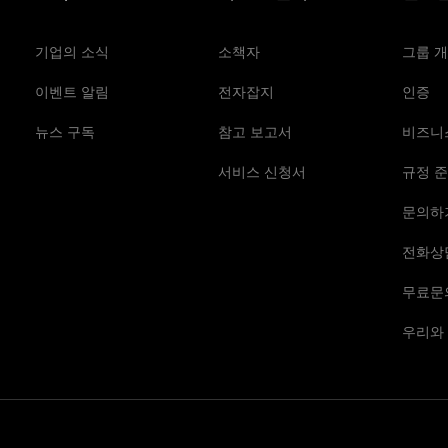
기업의 소식
소책자
그룹 
이벤트 알림
전자잡지
인증
뉴스 구독
참고 보고서
비즈니
서비스 신청서
규정 준
문의하
전화상
무료문
우리와