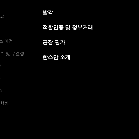
발각
개요
적합인증 및 정부거래
스 이점
공장 평가
수 및 무결성
한스만 소개
기
담
의
 함께