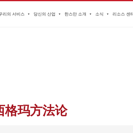
우리의 서비스
당신의 산업
한스만 소개
소식
리소스 센
기업 동향
첫 페이지
>
공급망 전체 수명주기 솔루션
>
六西格玛管理 六西格玛方法
西格玛方法论