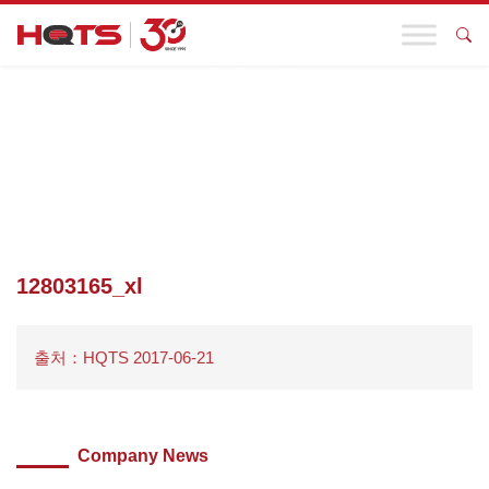
기업 동향
첫 페이지
>
발각
>
신발 테스트
>
12803165_XL
12803165_xl
출처：HQTS 2017-06-21
Company News