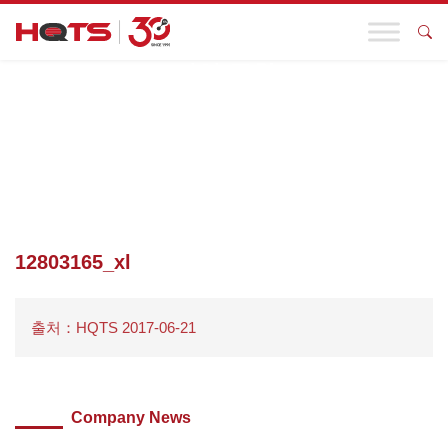
기업 동향
첫 페이지
>
발각
>
신발 테스트
>
12803165_XL
12803165_xl
출처：HQTS 2017-06-21
Company News