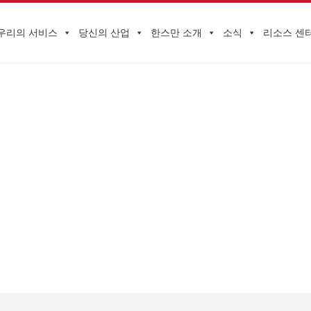
우리의 서비스
당신의 산업
한스만 소개
소식
리소스 센
기업 동향
첫 페이지
>
발각
>
유리, 도자기, 기타 잡화 시험
>
20170613112109