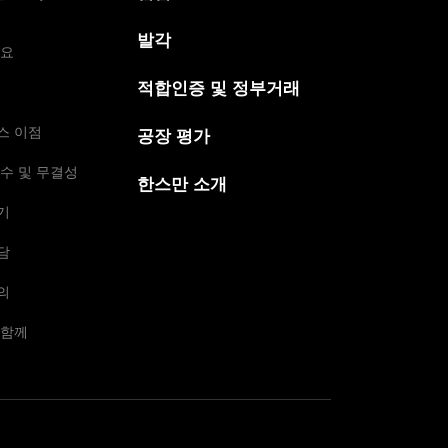
발각
개요
적합인증 및 정부거래
스 이점
공장 평가
수 및 무결성
한스만 소개
기
담
의
 함께