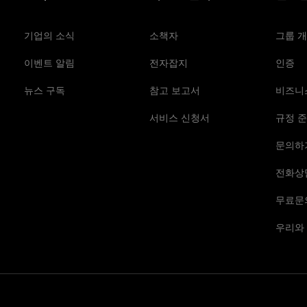
기업의 소식
소책자
그룹 
이벤트 알림
전자잡지
인증
뉴스 구독
참고 보고서
비즈니
서비스 신청서
규정 준
문의하
전화상
무료문
우리와