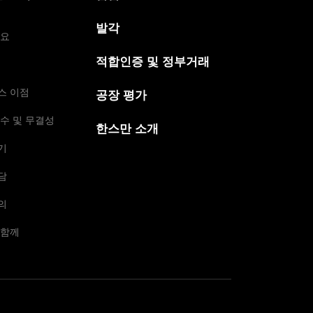
발각
개요
적합인증 및 정부거래
스 이점
공장 평가
수 및 무결성
한스만 소개
기
담
의
 함께