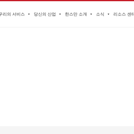
우리의 서비스
당신의 산업
한스만 소개
소식
리소스 센
기업 동향
첫 페이지
>
공급망 서비스
>
111