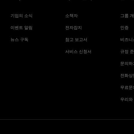
기업의 소식
소책자
그룹 
이벤트 알림
전자잡지
인증
뉴스 구독
참고 보고서
비즈니
서비스 신청서
규정 준
문의하
전화상
무료문
우리와