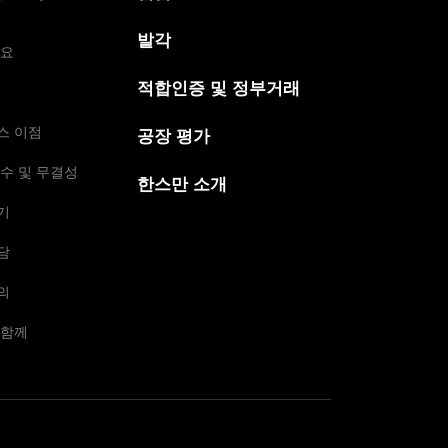
발각
개요
적합인증 및 정부거래
스 이점
공장 평가
수 및 무결성
한스만 소개
기
담
의
 함께