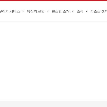
우리의 서비스
당신의 산업
한스만 소개
소식
리소스 센
기업 동향
첫 페이지
>
공급망 서비스
>
VENDER-ICON01