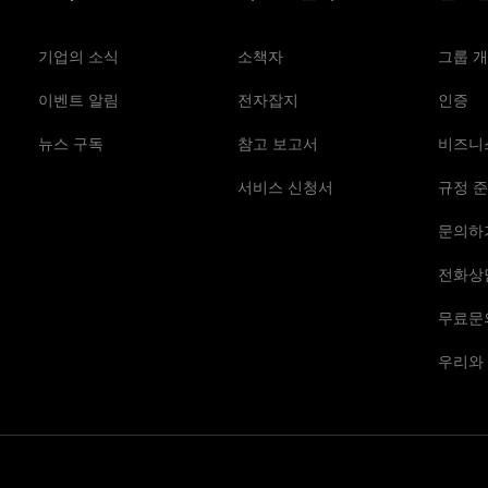
기업의 소식
소책자
그룹 
이벤트 알림
전자잡지
인증
뉴스 구독
참고 보고서
비즈니
서비스 신청서
규정 준
문의하
전화상
무료문
우리와