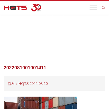
기업 동향
첫 페이지
>
귀하의 업종
>
소비재 및 소매
>
가방 및 액세서리
>
2022081001001411
2022081001001411
출처：HQTS 2022-08-10