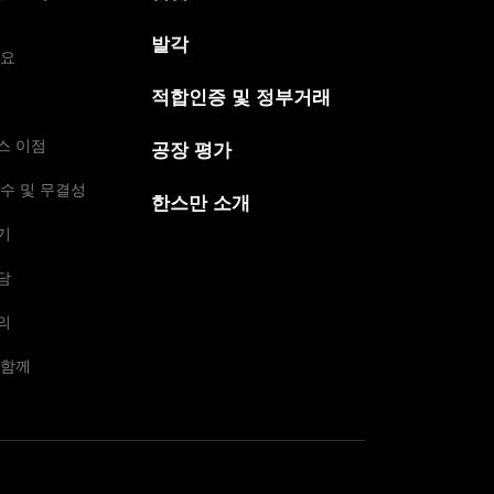
발각
개요
적합인증 및 정부거래
스 이점
공장 평가
수 및 무결성
한스만 소개
기
담
의
 함께