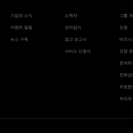
기업의 소식
소책자
그룹 
이벤트 알림
전자잡지
인증
뉴스 구독
참고 보고서
비즈니
서비스 신청서
규정 준
문의하
전화상
무료문
우리와