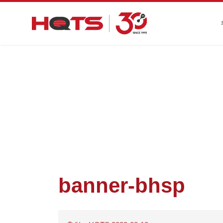
첫
banner-bhsp