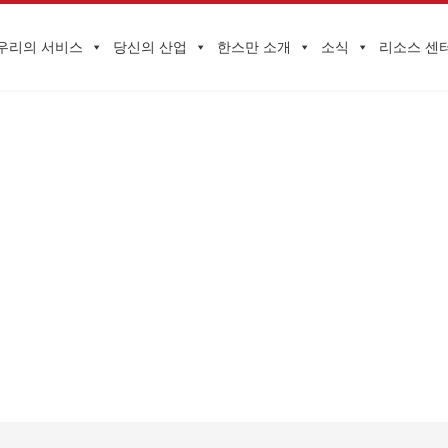
우리의 서비스
당신의 산업
한스만 소개
소식
리소스 센
기업 동향
 페이지
>
귀하의 업종
>
소비재 및 소매
>
가방 및 액세서리
>
BANNER-B