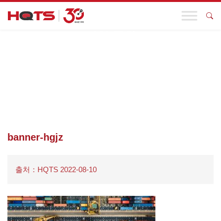
기업 동향
첫 페이지
>
귀하의 업종
>
소비재 및 소매
>
가방 및 액세서리
>
BANNER-HGJZ
banner-hgjz
출처：HQTS 2022-08-10