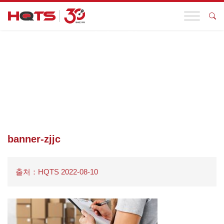
기업 동향
첫 페이지
>
귀하의 업종
>
소비재 및 소매
>
가방 및 액세서리
>
BANNER-ZJJC
banner-zjjc
출처：HQTS 2022-08-10