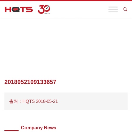
기업 동향
첫 페이지
>
귀하의 업종
>
장난감 및 유아용품(0)
>
건설 계획
>
2018052109133657
2018052109133657
출처：HQTS 2018-05-21
Company News