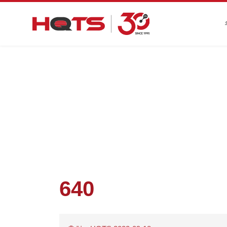
첫 페
640