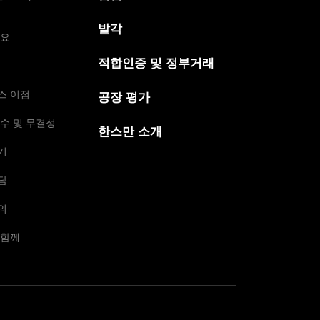
발각
개요
적합인증 및 정부거래
스 이점
공장 평가
수 및 무결성
한스만 소개
기
담
의
 함께