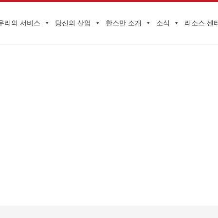
우리의 서비스
당신의 산업
한스만 소개
소식
리소스 센
기업 동향
이지
>
기업 동향
>
좋은 월병이란 무엇입니까? 국가표준은 이렇게 정의된