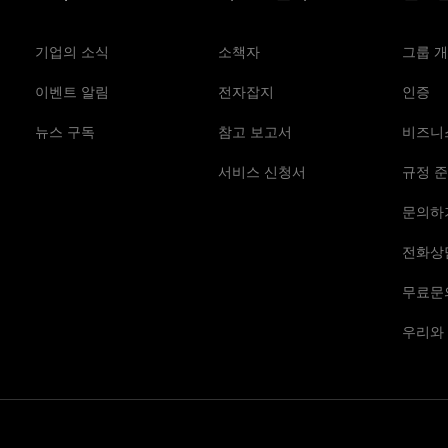
기업의 소식
소책자
그룹 
이벤트 알림
전자잡지
인증
뉴스 구독
참고 보고서
비즈니
서비스 신청서
규정 준
문의하
전화상
무료문
우리와