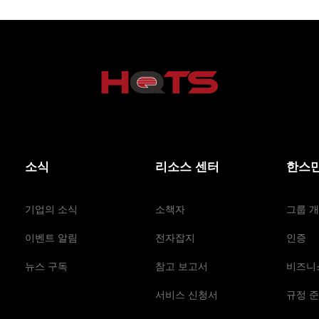
소식
리소스 센터
한스만
기업의 소식
소책자
그룹 
이벤트 알림
전자잡지
인증
뉴스 구독
참고 보고서
비즈니
서비스 신청서
규정 준